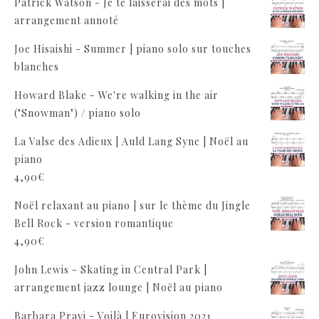
Patrick Watson - Je te laisserai des mots |
arrangement annoté
Joe Hisaishi - Summer | piano solo sur touches
blanches
Howard Blake - We're walking in the air
("Snowman") / piano solo
La Valse des Adieux | Auld Lang Syne | Noël au
piano
4,90
€
Noël relaxant au piano | sur le thème du Jingle
Bell Rock - version romantique
4,90
€
John Lewis - Skating in Central Park |
arrangement jazz lounge | Noël au piano
Barbara Pravi - Voilà | Eurovision 2021