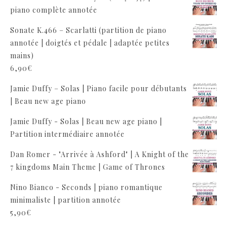
piano complète annotée
Sonate K.466 – Scarlatti (partition de piano
annotée | doigtés et pédale | adaptée petites
mains)
6,90
€
Jamie Duffy – Solas | Piano facile pour débutants
| Beau new age piano
Jamie Duffy - Solas | Beau new age piano |
Partition intermédiaire annotée
Dan Romer - "Arrivée à Ashford" | A Knight of the
7 kingdoms Main Theme | Game of Thrones
Nino Bianco - Seconds | piano romantique
minimaliste | partition annotée
5,90
€