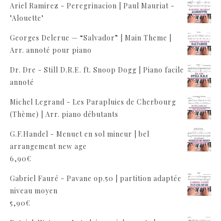
Ariel Ramirez - Peregrinacion | Paul Mauriat -
"Alouette"
Georges Delerue — “Salvador” | Main Theme |
Arr. annoté pour piano
Dr. Dre - Still D.R.E. ft. Snoop Dogg | Piano facile
annoté
Michel Legrand - Les Parapluies de Cherbourg
(Thème) | Arr. piano débutants
G.F.Handel - Menuet en sol mineur | bel
arrangement new age
6,90
€
Gabriel Fauré - Pavane op.50 | partition adaptée
niveau moyen
5,90
€