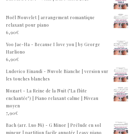
Noël Nouvelet | arrangement romantique
relaxant pour piano
6,90
€
Yoo Jae-Ha - Because I love you | by George
Harliono
6,90
€
Ludovico Einaudi - Nuvole Bianche | version sur
les touches blanches
Mozart - La Reine de la Nuit ("La flûte
enchantée") | Piano relaxant calme | Niveau
moyen
7,90
€
Bach (arr. Luo Ni) - G Minor | Prélude en sol
mineur | partition facile annotée | easy piano