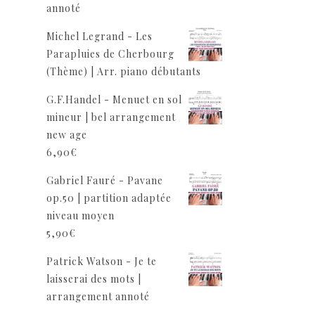
annoté
Michel Legrand - Les
Parapluies de Cherbourg
(Thème) | Arr. piano débutants
G.F.Handel - Menuet en sol
mineur | bel arrangement
new age
6,90
€
Gabriel Fauré - Pavane
op.50 | partition adaptée
niveau moyen
5,90
€
Patrick Watson - Je te
laisserai des mots |
arrangement annoté