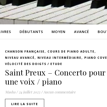
LIVRES
DÉBUTANTS
MOYEN
AVANCÉ
BOU
,
,
CHANSON FRANÇAISE
COURS DE PIANO ADULTE
,
,
NIVEAU AVANCÉ
NIVEAU INTERMÉDIAIRE
PIANO COV
VÉLOCITÉ DES DOIGTS / ETUDE
Saint Preux – Concerto pour
une voix / piano
Masha
/
24 juillet 2023
/
Aucun commentaire
LIRE LA SUITE