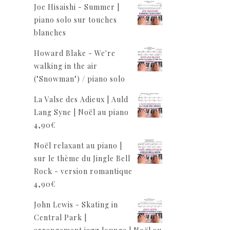
Joe Hisaishi - Summer |
piano solo sur touches
blanches
Howard Blake - We're
walking in the air
("Snowman") / piano solo
La Valse des Adieux | Auld
Lang Syne | Noël au piano
4,90
€
Noël relaxant au piano |
sur le thème du Jingle Bell
Rock - version romantique
4,90
€
John Lewis - Skating in
Central Park |