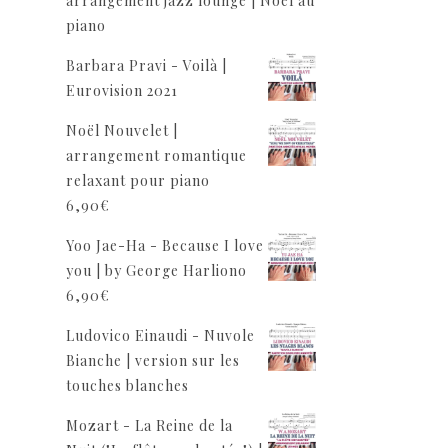
arrangement jazz lounge | Noël au
piano
Barbara Pravi - Voilà |
Eurovision 2021
Noël Nouvelet |
arrangement romantique
relaxant pour piano
6,90
€
Yoo Jae-Ha - Because I love
you | by George Harliono
6,90
€
Ludovico Einaudi - Nuvole
Bianche | version sur les
touches blanches
Mozart - La Reine de la