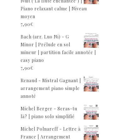
Nuit ("La flûte enchantée") |
Piano relaxant calme | Niveau
moyen
7,90
€
Bach (arr. Luo Ni) - G
Minor | Prélude en sol
mineur | partition facile annotée |
easy piano
7,90
€
Renaud - Mistral Gagnant |
arrangement piano simple
annoté
Michel Berger - Seras-tu
là? | piano solo simplifié
Michel Polnareff - Lettre à
France | Arrangement