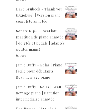
Dave Brubeck - Thank you
(Dziękuję) | Version piano
complète annotée
Sonate K.466 – Scarlatti
(partition de piano annotée
| doigtés et pédale | adaptée
petites mains)
6,90
€
Jamie Duffy – Solas | Piano
facile pour débutants |
Beau new age piano
Jamie Duffy - Solas | Beau
new age piano | Partition
intermédiaire annotée
Dan Romer - "Arrivée à