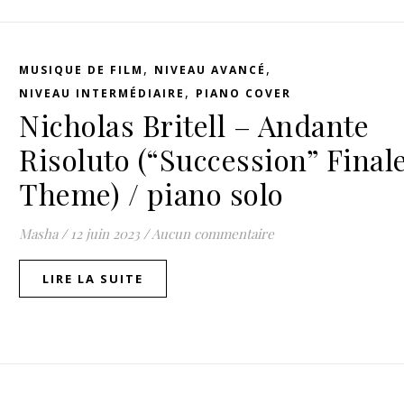
,
,
MUSIQUE DE FILM
NIVEAU AVANCÉ
,
NIVEAU INTERMÉDIAIRE
PIANO COVER
Nicholas Britell – Andante
Risoluto (“Succession” Final
Theme) / piano solo
Masha
/
12 juin 2023
/
Aucun commentaire
LIRE LA SUITE