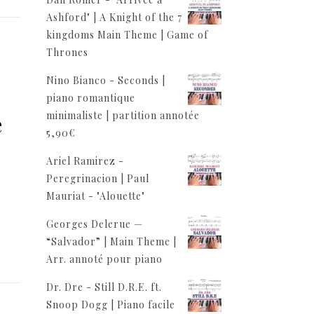
Ashford" | A Knight of the 7
kingdoms Main Theme | Game of
Thrones
Nino Bianco - Seconds |
piano romantique
e
minimaliste | partition annotée
5,90
€
Ariel Ramirez -
Peregrinacion | Paul
Mauriat - "Alouette"
Georges Delerue —
“Salvador” | Main Theme |
Arr. annoté pour piano
Dr. Dre - Still D.R.E. ft.
Snoop Dogg | Piano facile