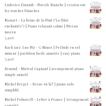
Ludovico Einaudi - Nuvole Bianche | version sur
les touches blanches
Mozart - La Reine de la Nuit ("La flûte
enchantée") | Piano relaxant calme | Niveau
moyen
7,90
€
Bach (arr. Luo Ni) - G Minor | Prélude en sol
mineur | partition facile annotée | easy piano
7,90
€
Renaud - Mistral Gagnant | arrangement piano
simple annoté
Michel Berger - Seras-tu là? | piano solo
simplifié
Michel Polnareff - Lettre à France | Arrangement
complet