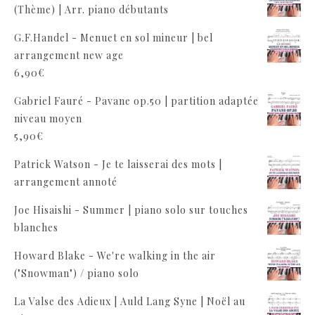
(Thème) | Arr. piano débutants
G.F.Handel - Menuet en sol mineur | bel
arrangement new age
6,90
€
Gabriel Fauré - Pavane op.50 | partition adaptée
niveau moyen
5,90
€
Patrick Watson - Je te laisserai des mots |
arrangement annoté
Joe Hisaishi - Summer | piano solo sur touches
blanches
Howard Blake - We're walking in the air
("Snowman") / piano solo
La Valse des Adieux | Auld Lang Syne | Noël au