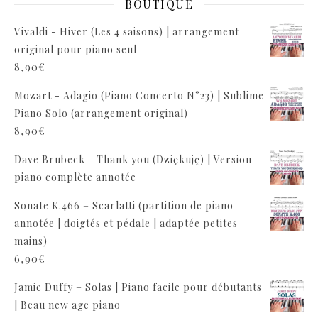
BOUTIQUE
Vivaldi - Hiver (Les 4 saisons) | arrangement
original pour piano seul
8,90
€
Mozart - Adagio (Piano Concerto N°23) | Sublime
Piano Solo (arrangement original)
8,90
€
Dave Brubeck - Thank you (Dziękuję) | Version
piano complète annotée
Sonate K.466 – Scarlatti (partition de piano
annotée | doigtés et pédale | adaptée petites
mains)
6,90
€
Jamie Duffy – Solas | Piano facile pour débutants
| Beau new age piano