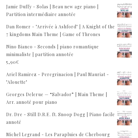
Jamie Duffy - Solas | Beau new age piano |
Partition intermédiaire annotée
Dan Romer - "Arrivée à Ashford" | A Knight of the
7 kingdoms Main Theme | Game of Thrones
Nino Bianco - Seconds | piano romantique
minimaliste | partition annotée
5,90
€
Ariel Ramirez - Peregrinacion | Paul Mauriat -
"Alouette"
Georges Delerue — “Salvador” | Main Theme |
Arr. annoté pour piano
Dr. Dre - Still D.R.E. ft. Snoop Dogg | Piano facile
annoté
Michel Legrand - Les Parapluies de Cherbourg