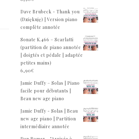
Dave Brubeck - Thank you
(Dziękuję) | Version piano
complète annotée
Sonate K.466 – Scarlatti
,
(partition de piano annotée
| doigtés et pédale | adaptée
petites mains)
6,90
€
Jamie Duffy – Solas | Piano
facile pour débutants |
Beau new age piano
Jamie Duffy - Solas | Beau
new age piano | Partition
intermédiaire annotée
Dan Romer - "Arrivée à