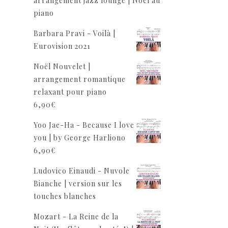
arrangement jazz lounge | Noël au
piano
Barbara Pravi - Voilà |
Eurovision 2021
Noël Nouvelet |
arrangement romantique
relaxant pour piano
6,90
€
Yoo Jae-Ha - Because I love
you | by George Harliono
6,90
€
Ludovico Einaudi - Nuvole
Bianche | version sur les
touches blanches
Mozart - La Reine de la