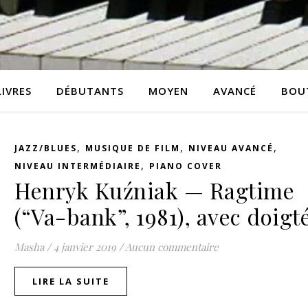
LIVRES
DÉBUTANTS
MOYEN
AVANCÉ
BOU
,
,
,
JAZZ/BLUES
MUSIQUE DE FILM
NIVEAU AVANCÉ
,
NIVEAU INTERMÉDIAIRE
PIANO COVER
Henryk Kuźniak — Ragtime
(“Va-bank”, 1981), avec doigt
Masha
/
4 janvier 2019
/
Aucun commentaire
LIRE LA SUITE