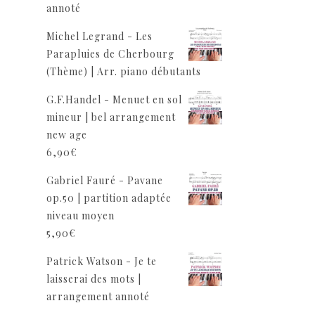
annoté
Michel Legrand - Les
Parapluies de Cherbourg
(Thème) | Arr. piano débutants
G.F.Handel - Menuet en sol
mineur | bel arrangement
new age
6,90
€
Gabriel Fauré - Pavane
op.50 | partition adaptée
niveau moyen
5,90
€
Patrick Watson - Je te
laisserai des mots |
arrangement annoté