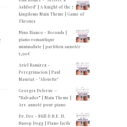
Ashford" | A Knight of the 7
kingdoms Main Theme | Game of
Thrones
Nino Bianco - Seconds |
e
piano romantique
minimaliste | partition annotée
5,90
€
Ariel Ramirez -
Peregrinacion | Paul
Mauriat - "Alouette"
Georges Delerue —
“Salvador” | Main Theme |
Arr. annoté pour piano
Dr. Dre - Still D.R.E. ft.
Snoop Dogg | Piano facile