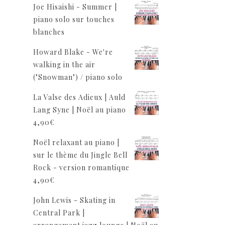
Joe Hisaishi - Summer |
piano solo sur touches
blanches
Howard Blake - We're
walking in the air
("Snowman") / piano solo
La Valse des Adieux | Auld
Lang Syne | Noël au piano
4,90
€
Noël relaxant au piano |
sur le thème du Jingle Bell
Rock - version romantique
4,90
€
John Lewis - Skating in
Central Park |