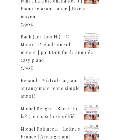
Nuit ("La flûte enchantée") |
Piano relaxant calme | Niveau
moyen
7,90
€
Bach (arr. Luo Ni) - G
Minor | Prélude en sol
mineur | partition facile annotée |
easy piano
7,90
€
Renaud - Mistral Gagnant |
arrangement piano simple
annoté
Michel Berger - Seras-tu
là? | piano solo simplifié
Michel Polnareff - Lettre à
France | Arrangement