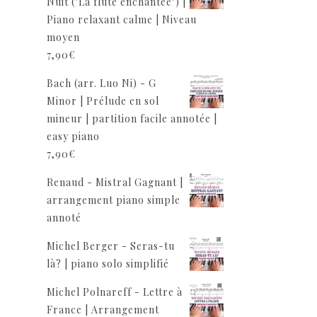
Nuit ("La flûte enchantée") |
Piano relaxant calme | Niveau
moyen
7,90
€
Bach (arr. Luo Ni) - G
Minor | Prélude en sol
mineur | partition facile annotée |
easy piano
7,90
€
Renaud - Mistral Gagnant |
arrangement piano simple
annoté
Michel Berger - Seras-tu
là? | piano solo simplifié
Michel Polnareff - Lettre à
France | Arrangement