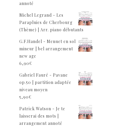
annoté
Michel Legrand - Les
Parapluies de Cherbourg
(Thème) | Arr. piano débutants
G.F.Handel - Menuet en sol
mineur | bel arrangement
new age
6,90
€
Gabriel Fauré - Pavane
op.50 | partition adaptée
niveau moyen
5,90
€
Patrick Watson - Je te
laisserai des mots |
arrangement annoté