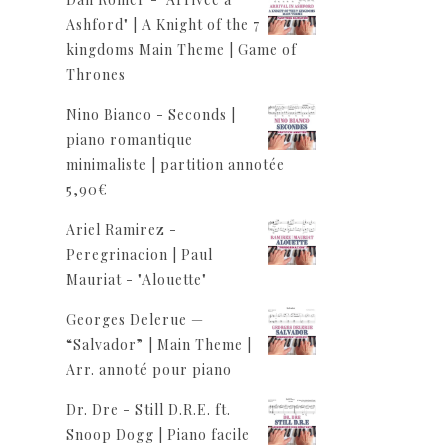
Ashford" | A Knight of the 7
kingdoms Main Theme | Game of
Thrones
Nino Bianco - Seconds |
piano romantique
minimaliste | partition annotée
5,90
€
Ariel Ramirez -
Peregrinacion | Paul
Mauriat - "Alouette"
Georges Delerue —
“Salvador” | Main Theme |
Arr. annoté pour piano
Dr. Dre - Still D.R.E. ft.
Snoop Dogg | Piano facile