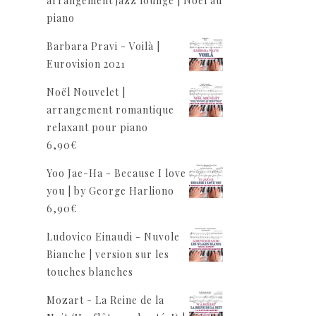
arrangement jazz lounge | Noël au
piano
Barbara Pravi - Voilà |
Eurovision 2021
Noël Nouvelet |
arrangement romantique
relaxant pour piano
6,90
€
Yoo Jae-Ha - Because I love
you | by George Harliono
6,90
€
Ludovico Einaudi - Nuvole
Bianche | version sur les
touches blanches
Mozart - La Reine de la