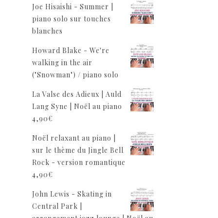
Joe Hisaishi - Summer |
piano solo sur touches
blanches
Howard Blake - We're
walking in the air
("Snowman") / piano solo
La Valse des Adieux | Auld
Lang Syne | Noël au piano
4,90
€
Noël relaxant au piano |
sur le thème du Jingle Bell
Rock - version romantique
4,90
€
John Lewis - Skating in
Central Park |