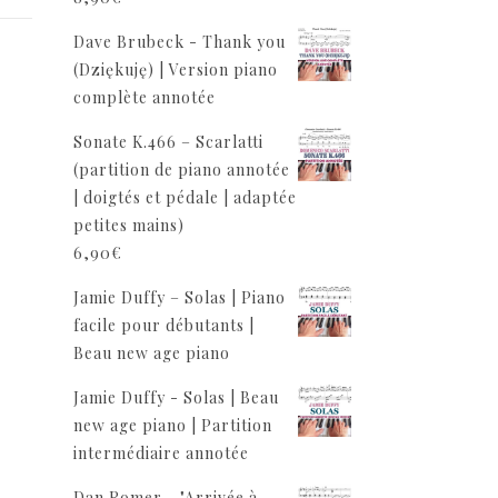
Dave Brubeck - Thank you
(Dziękuję) | Version piano
complète annotée
Sonate K.466 – Scarlatti
(partition de piano annotée
| doigtés et pédale | adaptée
petites mains)
6,90
€
Jamie Duffy – Solas | Piano
facile pour débutants |
Beau new age piano
Jamie Duffy - Solas | Beau
new age piano | Partition
intermédiaire annotée
Dan Romer - "Arrivée à