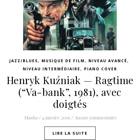
,
,
,
JAZZ/BLUES
MUSIQUE DE FILM
NIVEAU AVANCÉ
,
NIVEAU INTERMÉDIAIRE
PIANO COVER
Henryk Kuźniak — Ragtime
(“Va-bank”, 1981), avec
doigtés
Masha
/
4 janvier 2019
/
Aucun commentaire
LIRE LA SUITE