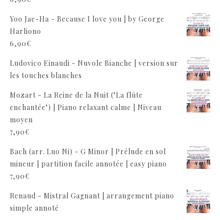
Yoo Jae-Ha - Because I love you | by George
Harliono
6,90
€
Ludovico Einaudi - Nuvole Bianche | version sur
les touches blanches
Mozart - La Reine de la Nuit ("La flûte
enchantée") | Piano relaxant calme | Niveau
moyen
7,90
€
Bach (arr. Luo Ni) - G Minor | Prélude en sol
mineur | partition facile annotée | easy piano
7,90
€
Renaud - Mistral Gagnant | arrangement piano
simple annoté