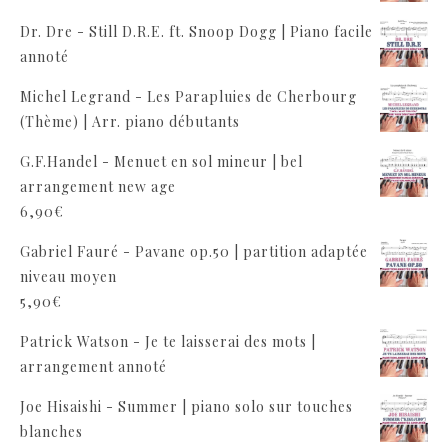
Dr. Dre - Still D.R.E. ft. Snoop Dogg | Piano facile
annoté
Michel Legrand - Les Parapluies de Cherbourg
(Thème) | Arr. piano débutants
G.F.Handel - Menuet en sol mineur | bel
arrangement new age
6,90
€
Gabriel Fauré - Pavane op.50 | partition adaptée
niveau moyen
5,90
€
Patrick Watson - Je te laisserai des mots |
arrangement annoté
Joe Hisaishi - Summer | piano solo sur touches
blanches