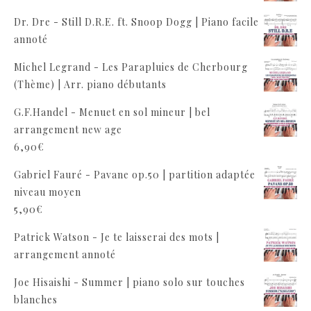
Dr. Dre - Still D.R.E. ft. Snoop Dogg | Piano facile
annoté
Michel Legrand - Les Parapluies de Cherbourg
(Thème) | Arr. piano débutants
G.F.Handel - Menuet en sol mineur | bel
arrangement new age
6,90
€
Gabriel Fauré - Pavane op.50 | partition adaptée
niveau moyen
5,90
€
Patrick Watson - Je te laisserai des mots |
arrangement annoté
Joe Hisaishi - Summer | piano solo sur touches
blanches