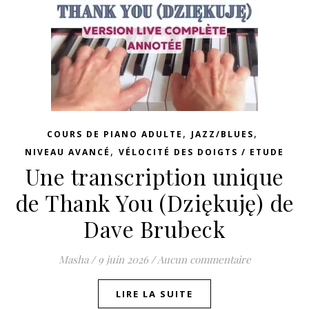
,
,
COURS DE PIANO ADULTE
JAZZ/BLUES
,
NIVEAU AVANCÉ
VÉLOCITÉ DES DOIGTS / ETUDE
Une transcription unique
de Thank You (Dziękuję) de
Dave Brubeck
Masha
/
9 juin 2026
/
Aucun commentaire
LIRE LA SUITE