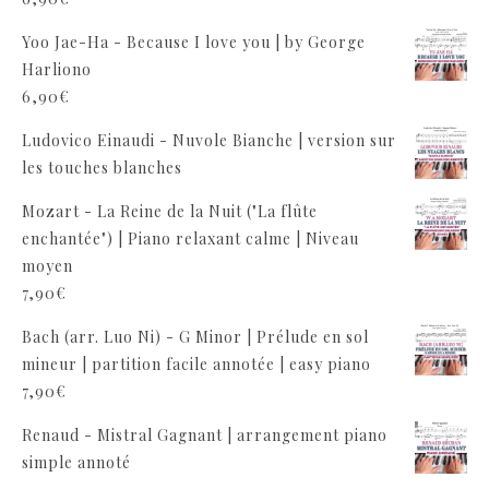
Yoo Jae-Ha - Because I love you | by George
Harliono
6,90
€
Ludovico Einaudi - Nuvole Bianche | version sur
les touches blanches
Mozart - La Reine de la Nuit ("La flûte
enchantée") | Piano relaxant calme | Niveau
moyen
7,90
€
Bach (arr. Luo Ni) - G Minor | Prélude en sol
mineur | partition facile annotée | easy piano
7,90
€
Renaud - Mistral Gagnant | arrangement piano
simple annoté