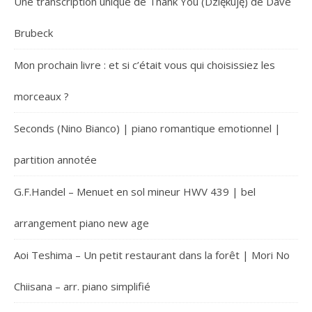
Une transcription unique de Thank You (Dziękuję) de Dave
Brubeck
Mon prochain livre : et si c’était vous qui choisissiez les
morceaux ?
Seconds (Nino Bianco) | piano romantique emotionnel |
partition annotée
G.F.Handel – Menuet en sol mineur HWV 439 | bel
arrangement piano new age
Aoi Teshima – Un petit restaurant dans la forêt | Mori No
Chiisana – arr. piano simplifié