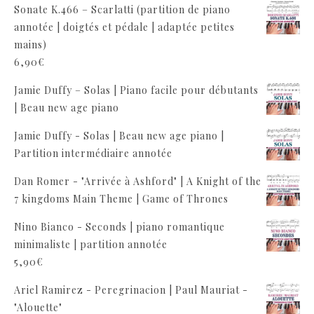
Sonate K.466 – Scarlatti (partition de piano
annotée | doigtés et pédale | adaptée petites
mains)
6,90
€
Jamie Duffy – Solas | Piano facile pour débutants
| Beau new age piano
Jamie Duffy - Solas | Beau new age piano |
Partition intermédiaire annotée
Dan Romer - "Arrivée à Ashford" | A Knight of the
7 kingdoms Main Theme | Game of Thrones
Nino Bianco - Seconds | piano romantique
minimaliste | partition annotée
5,90
€
Ariel Ramirez - Peregrinacion | Paul Mauriat -
"Alouette"