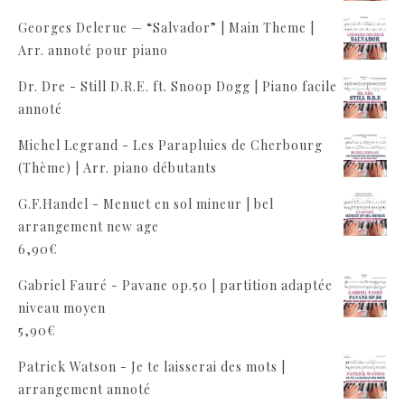
Georges Delerue — “Salvador” | Main Theme |
Arr. annoté pour piano
Dr. Dre - Still D.R.E. ft. Snoop Dogg | Piano facile
annoté
Michel Legrand - Les Parapluies de Cherbourg
(Thème) | Arr. piano débutants
G.F.Handel - Menuet en sol mineur | bel
arrangement new age
6,90
€
Gabriel Fauré - Pavane op.50 | partition adaptée
niveau moyen
5,90
€
Patrick Watson - Je te laisserai des mots |
arrangement annoté