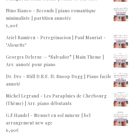
Nino Bianco - Seconds | piano romantique
minimaliste | partition annotée
5,90
€
Ariel Ramirez - Peregrinacion | Paul Mauriat -
"Alouette"
Georges Delerue — “Salvador” | Main Theme |
Arr. annoté pour piano
Dr. Dre - Still D.R.E. ft. Snoop Dogg | Piano facile
annoté
Michel Legrand - Les Parapluies de Cherbourg
(Thème) | Arr. piano débutants
G.F.Handel - Menuet en sol mineur | bel
arrangement new age
6,90
€