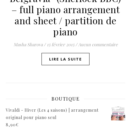
– full piano arrangement
and sheet / partition de
piano
Masha Sharova
/
15 février 2015
/
Aucun commentaire
LIRE LA SUITE
BOUTIQUE
Vivaldi - Hiver (Les 4 saisons) | arrangement
original pour piano seul
8,90
€