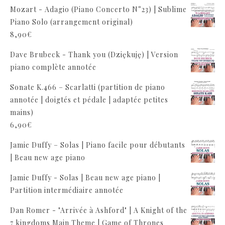
Mozart - Adagio (Piano Concerto N°23) | Sublime
Piano Solo (arrangement original)
8,90
€
Dave Brubeck - Thank you (Dziękuję) | Version
piano complète annotée
Sonate K.466 – Scarlatti (partition de piano
annotée | doigtés et pédale | adaptée petites
mains)
6,90
€
Jamie Duffy – Solas | Piano facile pour débutants
| Beau new age piano
Jamie Duffy - Solas | Beau new age piano |
Partition intermédiaire annotée
Dan Romer - "Arrivée à Ashford" | A Knight of the
7 kingdoms Main Theme | Game of Thrones