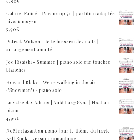
6,90
€
Gabriel Fauré - Pavane op.50 | partition adaptée
niveau moyen
5,90
€
Patrick Watson - Je te laisserai des mots |
arrangement annoté
Joe Hisaishi - Summer | piano solo sur touches
blanches
Howard Blake - We're walking in the air
("Snowman") / piano solo
La Valse des Adieux | Auld Lang Syne | Noël au
piano
4,90
€
Noël relaxant au piano | sur le thème du Jingle
Bell Rock - version romantique