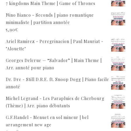
7 kingdoms Main Theme | Game of Thrones
Nino Bianco - Seconds | piano romantique
minimaliste | partition annotée
5,90
€
Ariel Ramirez - Peregrinacion | Paul Mauriat -
"Alouette"
Georges Delerue — “Salvador” | Main Theme |
Arr. annoté pour piano
Dr. Dre - Still D.R.E. ft. Snoop Dogg | Piano facile
annoté
Michel Legrand - Les Parapluies de Cherbourg
(Thème) | Arr. piano débutants
G.F.Handel - Menuet en sol mineur | bel
arrangement new age