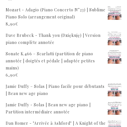
Mozart - Adagio (Piano Concerto N°23) | Sublime
Piano Solo (arrangement original)
8,90
€
Dave Brubeck - Thank you (Dziękuję) | Version
piano complète annotée
Sonate K.466 – Scarlatti (partition de piano
annotée | doigtés et pédale | adaptée petites
mains)
6,90
€
Jamie Duffy – Solas | Piano facile pour débutants
| Beau new age piano
Jamie Duffy - Solas | Beau new age piano |
Partition intermédiaire annotée
Dan Romer - "Arrivée à Ashford" | A Knight of the