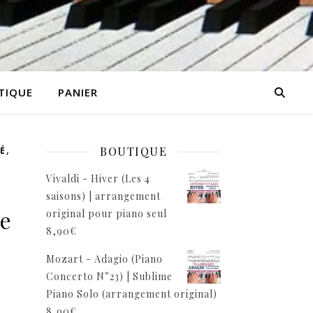
TIQUE
PANIER
,
BOUTIQUE
É
Vivaldi - Hiver (Les 4
saisons) | arrangement
ve
original pour piano seul
8,90
€
Mozart - Adagio (Piano
Concerto N°23) | Sublime
Piano Solo (arrangement original)
8,90
€