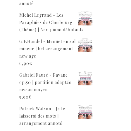
annoté
Michel Legrand - Les
Parapluies de Cherbourg
(Thème) | Arr. piano débutants
G.F.Handel - Menuet en sol
mineur | bel arrangement
new age
6,90
€
Gabriel Fauré - Pavane
op.50 | partition adaptée
niveau moyen
5,90
€
Patrick Watson - Je te
laisserai des mots |
arrangement annoté