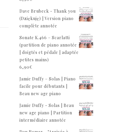
Dave Brubeck - Thank you
(Dziękuję) | Version piano
complète annotée
Sonate K.466 – Scarlatti
(partition de piano annotée
| doigtés et pédale | adaptée
petites mains)
6,90
€
Jamie Duffy – Solas | Piano
facile pour débutants |
Beau new age piano
Jamie Duffy - Solas | Beau
new age piano | Partition
intermédiaire annotée
Dan Romer - "Arrivée à