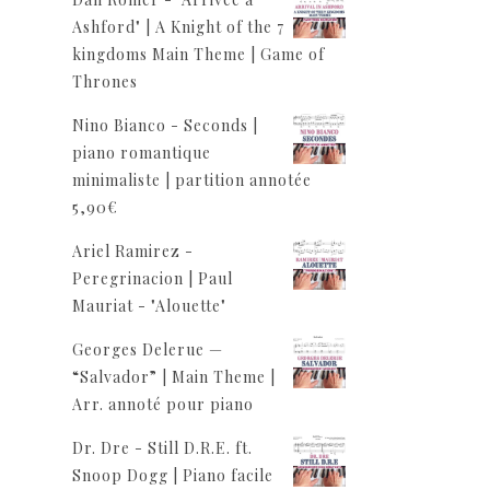
Ashford" | A Knight of the 7
kingdoms Main Theme | Game of
Thrones
Nino Bianco - Seconds |
piano romantique
minimaliste | partition annotée
5,90
€
Ariel Ramirez -
Peregrinacion | Paul
Mauriat - "Alouette"
Georges Delerue —
“Salvador” | Main Theme |
Arr. annoté pour piano
Dr. Dre - Still D.R.E. ft.
Snoop Dogg | Piano facile