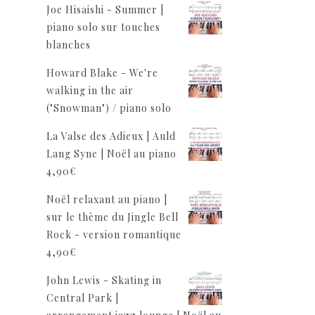
Joe Hisaishi - Summer |
piano solo sur touches
blanches
Howard Blake - We're
walking in the air
("Snowman") / piano solo
La Valse des Adieux | Auld
Lang Syne | Noël au piano
4,90
€
Noël relaxant au piano |
sur le thème du Jingle Bell
Rock - version romantique
4,90
€
John Lewis - Skating in
Central Park |