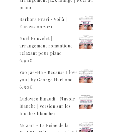
arrangement jazz lounge | Noël au
piano
Barbara Pravi - Voilà |
Eurovision 2021
Noël Nouvelet |
arrangement romantique
relaxant pour piano
6,90
€
Yoo Jae-Ha - Because I love
you | by George Harliono
6,90
€
Ludovico Einaudi - Nuvole
Bianche | version sur les
touches blanches
Mozart - La Reine de la