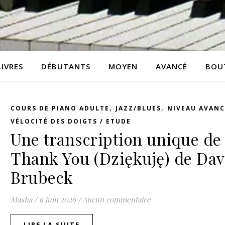
LIVRES
DÉBUTANTS
MOYEN
AVANCÉ
BOU
,
,
COURS DE PIANO ADULTE
JAZZ/BLUES
NIVEAU AVANC
VÉLOCITÉ DES DOIGTS / ETUDE
Une transcription unique de
Thank You (Dziękuję) de Da
Brubeck
Masha
/
9 juin 2026
/
Aucun commentaire
LIRE LA SUITE