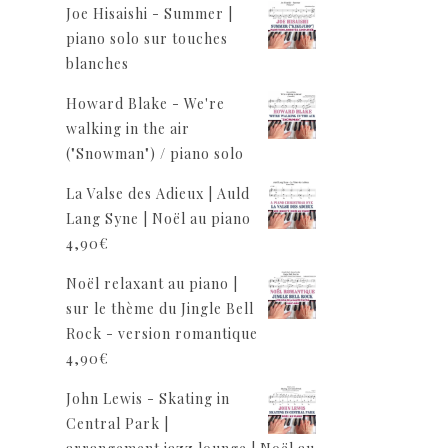
Joe Hisaishi - Summer |
piano solo sur touches
blanches
Howard Blake - We're
walking in the air
("Snowman") / piano solo
La Valse des Adieux | Auld
Lang Syne | Noël au piano
4,90
€
Noël relaxant au piano |
sur le thème du Jingle Bell
Rock - version romantique
4,90
€
John Lewis - Skating in
Central Park |