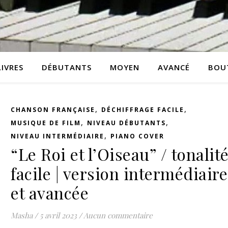
LIVRES
DÉBUTANTS
MOYEN
AVANCÉ
BOU
,
,
CHANSON FRANÇAISE
DÉCHIFFRAGE FACILE
,
,
MUSIQUE DE FILM
NIVEAU DÉBUTANTS
,
NIVEAU INTERMÉDIAIRE
PIANO COVER
“Le Roi et l’Oiseau” / tonalit
facile | version intermédiaire
et avancée
Masha
/
5 avril 2023
/
Aucun commentaire