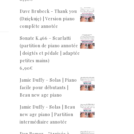
Dave Brubeck - Thank you
(Dziękuję) | Version piano
complète annotée
Sonate K.466 – Scarlatti
(partition de piano annotée
| doigtés et pédale | adaptée
petites mains)
6,90
€
Jamie Duffy – Solas | Piano
facile pour débutants |
Beau new age piano
Jamie Duffy - Solas | Beau
new age piano | Partition
intermédiaire annotée
Dan Romer - "Arrivée à