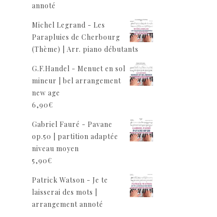
annoté
Michel Legrand - Les
Parapluies de Cherbourg
(Thème) | Arr. piano débutants
G.F.Handel - Menuet en sol
mineur | bel arrangement
new age
6,90
€
Gabriel Fauré - Pavane
op.50 | partition adaptée
niveau moyen
5,90
€
Patrick Watson - Je te
laisserai des mots |
arrangement annoté