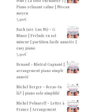
Nuit ("La flûte enchantée") |
Piano relaxant calme | Niveau
moyen
7,90
€
Bach (arr. Luo Ni) - G
Minor | Prélude en sol
mineur | partition facile annotée |
easy piano
7,90
€
Renaud - Mistral Gagnant |
arrangement piano simple
annoté
Michel Berger - Seras-tu
là? | piano solo simplifié
Michel Polnareff - Lettre à
France | Arrangement