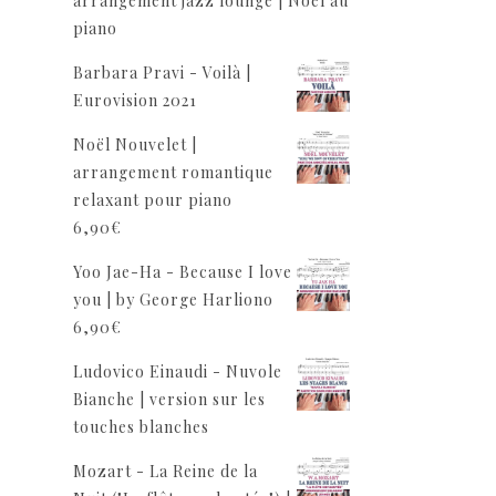
arrangement jazz lounge | Noël au
piano
Barbara Pravi - Voilà |
Eurovision 2021
Noël Nouvelet |
arrangement romantique
relaxant pour piano
6,90
€
Yoo Jae-Ha - Because I love
you | by George Harliono
6,90
€
Ludovico Einaudi - Nuvole
Bianche | version sur les
touches blanches
Mozart - La Reine de la