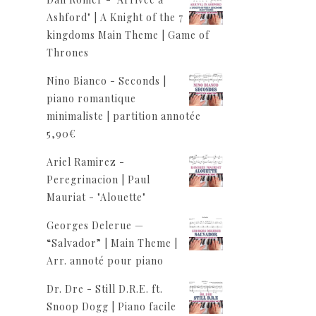
Ashford" | A Knight of the 7
kingdoms Main Theme | Game of
Thrones
Nino Bianco - Seconds |
piano romantique
minimaliste | partition annotée
5,90
€
Ariel Ramirez -
Peregrinacion | Paul
Mauriat - "Alouette"
Georges Delerue —
“Salvador” | Main Theme |
Arr. annoté pour piano
Dr. Dre - Still D.R.E. ft.
Snoop Dogg | Piano facile