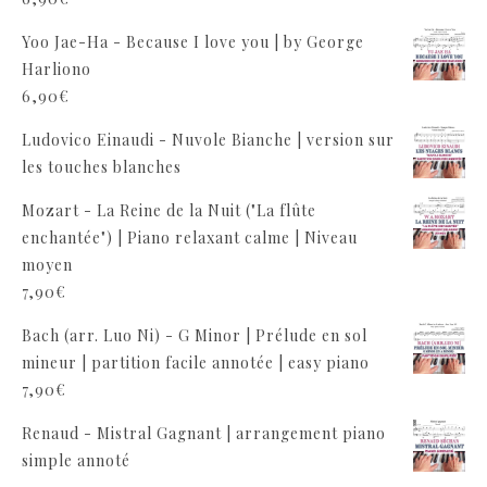
Yoo Jae-Ha - Because I love you | by George
Harliono
6,90
€
Ludovico Einaudi - Nuvole Bianche | version sur
les touches blanches
Mozart - La Reine de la Nuit ("La flûte
enchantée") | Piano relaxant calme | Niveau
moyen
7,90
€
Bach (arr. Luo Ni) - G Minor | Prélude en sol
mineur | partition facile annotée | easy piano
7,90
€
Renaud - Mistral Gagnant | arrangement piano
simple annoté