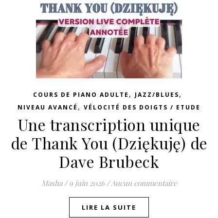
,
,
COURS DE PIANO ADULTE
JAZZ/BLUES
,
NIVEAU AVANCÉ
VÉLOCITÉ DES DOIGTS / ETUDE
Une transcription unique
de Thank You (Dziękuję) de
Dave Brubeck
Masha
/
9 juin 2026
/
Aucun commentaire
LIRE LA SUITE