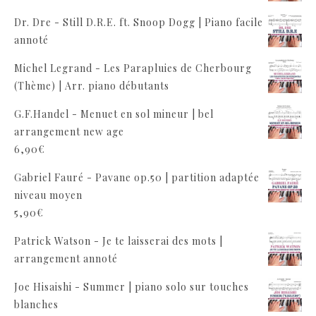
Dr. Dre - Still D.R.E. ft. Snoop Dogg | Piano facile
annoté
Michel Legrand - Les Parapluies de Cherbourg
(Thème) | Arr. piano débutants
G.F.Handel - Menuet en sol mineur | bel
arrangement new age
6,90
€
Gabriel Fauré - Pavane op.50 | partition adaptée
niveau moyen
5,90
€
Patrick Watson - Je te laisserai des mots |
arrangement annoté
Joe Hisaishi - Summer | piano solo sur touches
blanches