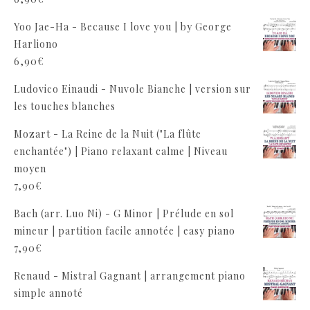
Yoo Jae-Ha - Because I love you | by George
Harliono
6,90
€
Ludovico Einaudi - Nuvole Bianche | version sur
les touches blanches
Mozart - La Reine de la Nuit ("La flûte
enchantée") | Piano relaxant calme | Niveau
moyen
7,90
€
Bach (arr. Luo Ni) - G Minor | Prélude en sol
mineur | partition facile annotée | easy piano
7,90
€
Renaud - Mistral Gagnant | arrangement piano
simple annoté