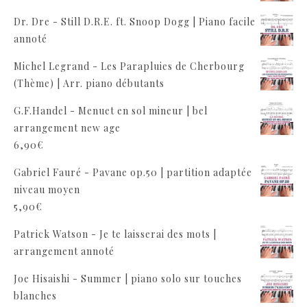
Dr. Dre - Still D.R.E. ft. Snoop Dogg | Piano facile
annoté
Michel Legrand - Les Parapluies de Cherbourg
(Thème) | Arr. piano débutants
G.F.Handel - Menuet en sol mineur | bel
arrangement new age
6,90
€
Gabriel Fauré - Pavane op.50 | partition adaptée
niveau moyen
5,90
€
Patrick Watson - Je te laisserai des mots |
arrangement annoté
Joe Hisaishi - Summer | piano solo sur touches
blanches