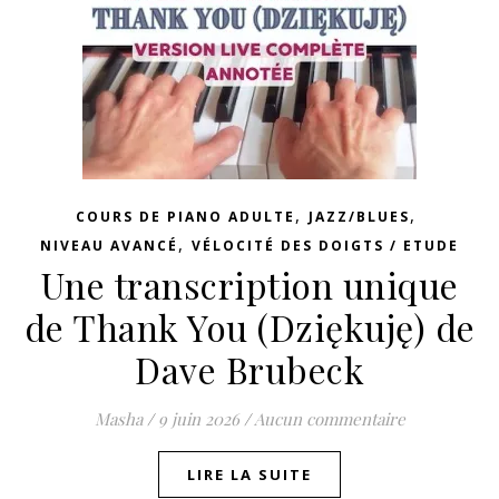
,
,
COURS DE PIANO ADULTE
JAZZ/BLUES
,
NIVEAU AVANCÉ
VÉLOCITÉ DES DOIGTS / ETUDE
Une transcription unique
de Thank You (Dziękuję) de
Dave Brubeck
Masha
/
9 juin 2026
/
Aucun commentaire
LIRE LA SUITE