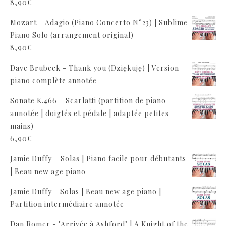
8,90
€
Mozart - Adagio (Piano Concerto N°23) | Sublime
Piano Solo (arrangement original)
8,90
€
Dave Brubeck - Thank you (Dziękuję) | Version
piano complète annotée
Sonate K.466 – Scarlatti (partition de piano
annotée | doigtés et pédale | adaptée petites
mains)
6,90
€
Jamie Duffy – Solas | Piano facile pour débutants
| Beau new age piano
Jamie Duffy - Solas | Beau new age piano |
Partition intermédiaire annotée
Dan Romer - "Arrivée à Ashford" | A Knight of the