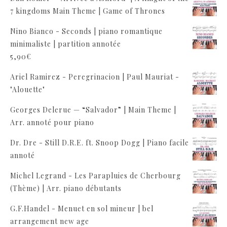
7 kingdoms Main Theme | Game of Thrones
Nino Bianco - Seconds | piano romantique
minimaliste | partition annotée
5,90
€
Ariel Ramirez - Peregrinacion | Paul Mauriat -
"Alouette"
Georges Delerue — “Salvador” | Main Theme |
Arr. annoté pour piano
Dr. Dre - Still D.R.E. ft. Snoop Dogg | Piano facile
annoté
Michel Legrand - Les Parapluies de Cherbourg
(Thème) | Arr. piano débutants
G.F.Handel - Menuet en sol mineur | bel
arrangement new age