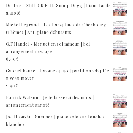
Dr. Dre - Still D.R.E. ft. Snoop Dogg | Piano facile
annoté
Michel Legrand - Les Parapluies de Cherbourg
(Thème) | Arr. piano débutants
G.F.Handel - Menuet en sol mineur | bel
arrangement new age
6,90
€
Gabriel Fauré - Pavane op.50 | partition adaptée
niveau moyen
5,90
€
Patrick Watson - Je te laisserai des mots |
arrangement annoté
Joe Hisaishi - Summer | piano solo sur touches
blanches