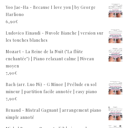
Yoo Jae-Ha - Because I love you | by George
Harliono
6,90
€
Ludovico Einaudi - Nuvole Bianche | version sur
les touches blanches
Mozart - La Reine de la Nuit ("La flûte
enchantée") | Piano relaxant calme | Niveau
moyen
7,90
€
Bach (arr. Luo Ni) - G Minor | Prélude en sol
mineur | partition facile annotée | easy piano
7,90
€
Renaud - Mistral Gagnant | arrangement piano
simple annoté