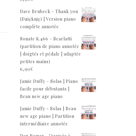
Dave Brubeck - Thank you
(Dziękuję) | Version piano
complète annotée
Sonate K.466 – Scarlatti
(partition de piano annotée
| doigtés et pédale | adaptée
petites mains)
6,90
€
Jamie Duffy – Solas | Piano
facile pour débutants |
Beau new age piano
Jamie Duffy - Solas | Beau
new age piano | Partition
intermédiaire annotée
Dan Romer - "Arrivée à