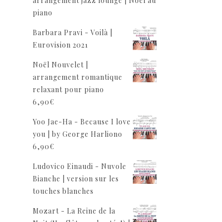
arrangement jazz lounge | Noël au
piano
Barbara Pravi - Voilà |
Eurovision 2021
Noël Nouvelet |
arrangement romantique
relaxant pour piano
6,90
€
Yoo Jae-Ha - Because I love
you | by George Harliono
6,90
€
Ludovico Einaudi - Nuvole
Bianche | version sur les
touches blanches
Mozart - La Reine de la