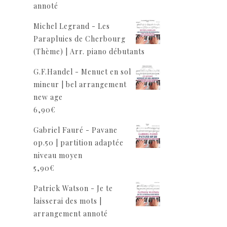
annoté
Michel Legrand - Les
Parapluies de Cherbourg
(Thème) | Arr. piano débutants
G.F.Handel - Menuet en sol
mineur | bel arrangement
new age
6,90
€
Gabriel Fauré - Pavane
op.50 | partition adaptée
niveau moyen
5,90
€
Patrick Watson - Je te
laisserai des mots |
arrangement annoté