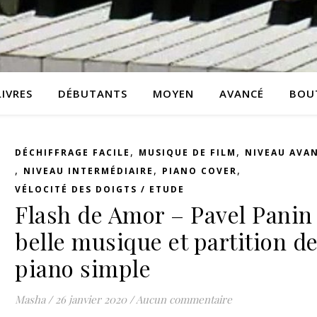
LIVRES
DÉBUTANTS
MOYEN
AVANCÉ
BOU
,
,
DÉCHIFFRAGE FACILE
MUSIQUE DE FILM
NIVEAU AVA
,
,
,
NIVEAU INTERMÉDIAIRE
PIANO COVER
VÉLOCITÉ DES DOIGTS / ETUDE
Flash de Amor – Pavel Panin 
belle musique et partition d
piano simple
Masha
/
26 janvier 2020
/
Aucun commentaire