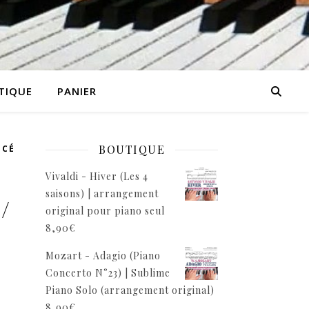
TIQUE
PANIER
BOUTIQUE
NCÉ
Vivaldi - Hiver (Les 4
saisons) | arrangement
/
original pour piano seul
e
8,90
€
Mozart - Adagio (Piano
Concerto N°23) | Sublime
Piano Solo (arrangement original)
8,90
€