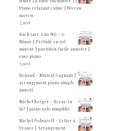
Nuit ("La flûte enchantée") |
Piano relaxant calme | Niveau
moyen
7,90
€
Bach (arr. Luo Ni) - G
Minor | Prélude en sol
mineur | partition facile annotée |
easy piano
7,90
€
Renaud - Mistral Gagnant |
arrangement piano simple
annoté
Michel Berger - Seras-tu
là? | piano solo simplifié
Michel Polnareff - Lettre à
France | Arrangement