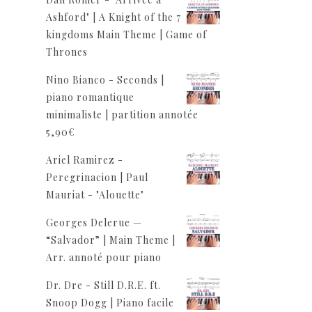
Ashford" | A Knight of the 7
kingdoms Main Theme | Game of
Thrones
Nino Bianco - Seconds |
piano romantique
minimaliste | partition annotée
5,90
€
Ariel Ramirez -
Peregrinacion | Paul
Mauriat - "Alouette"
Georges Delerue —
“Salvador” | Main Theme |
Arr. annoté pour piano
Dr. Dre - Still D.R.E. ft.
Snoop Dogg | Piano facile