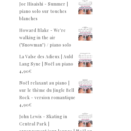
Joe Hisaishi - Summer |
piano solo sur touches
blanches
Howard Blake - We're
walking in the air
("Snowman") / piano solo
La Valse des Adieux | Auld
Lang Syne | Noël au piano
4,90
€
Noël relaxant au piano |
sur le thème du Jingle Bell
Rock - version romantique
4,90
€
John Lewis - Skating in
Central Park |