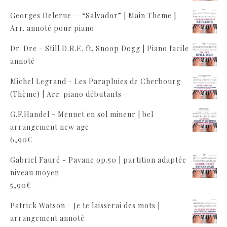
Georges Delerue — “Salvador” | Main Theme |
Arr. annoté pour piano
Dr. Dre - Still D.R.E. ft. Snoop Dogg | Piano facile
annoté
Michel Legrand - Les Parapluies de Cherbourg
(Thème) | Arr. piano débutants
G.F.Handel - Menuet en sol mineur | bel
arrangement new age
6,90
€
Gabriel Fauré - Pavane op.50 | partition adaptée
niveau moyen
5,90
€
Patrick Watson - Je te laisserai des mots |
arrangement annoté