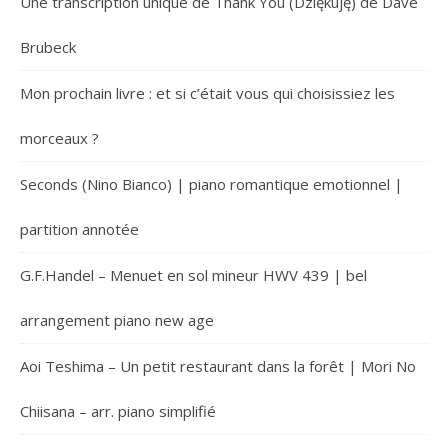
Une transcription unique de Thank You (Dziękuję) de Dave
Brubeck
Mon prochain livre : et si c’était vous qui choisissiez les
morceaux ?
Seconds (Nino Bianco) | piano romantique emotionnel |
partition annotée
G.F.Handel – Menuet en sol mineur HWV 439 | bel
arrangement piano new age
Aoi Teshima – Un petit restaurant dans la forêt | Mori No
Chiisana – arr. piano simplifié