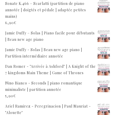
Sonate K.466 – Scarlatti (partition de piano
annotée | doigtés et pédale | adaptée petites
mains)
6,90
€
Jamie Duffy – Solas | Piano facile pour débutants
| Beau new age piano
Jamie Duffy - Solas | Beau new age piano |
Partition intermédiaire annotée
Dan Romer - "Arrivée à Ashford" | A Knight of the
7 kingdoms Main Theme | Game of Thrones
Nino Bianco - Seconds | piano romantique
minimaliste | partition annotée
5,90
€
Ariel Ramirez - Peregrinacion | Paul Mauriat -
"Alouette"