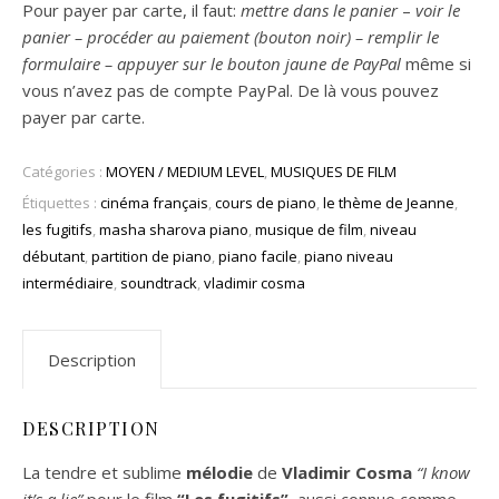
Pour payer par carte, il faut:
mettre dans le panier
–
voir le
panier – procéder au paiement (bouton noir) – remplir le
formulaire – appuyer sur le bouton jaune de PayPal
même si
vous n’avez pas de compte PayPal. De là vous pouvez
payer par carte.
Catégories :
MOYEN / MEDIUM LEVEL
,
MUSIQUES DE FILM
Étiquettes :
cinéma français
,
cours de piano
,
le thème de Jeanne
,
les fugitifs
,
masha sharova piano
,
musique de film
,
niveau
débutant
,
partition de piano
,
piano facile
,
piano niveau
intermédiaire
,
soundtrack
,
vladimir cosma
Description
DESCRIPTION
La tendre et sublime
mélodie
de
Vladimir Cosma
“I know