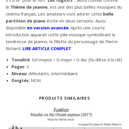
it’s a lie”
pour le film
“Les fugitifs”
, aussi connue comme
le
Thème de Jeanne
, est une des plus belles musiques du
cinéma français. Les amateurs vont adorer cette
belle
partition de piano
écrite en deux versions. Aussi
disponible
en version avancée
. Après une courte
introduction apparait cette jolie musique symbolisant la
tendresse de Jeanne, la fillette du personnage de Pierre
Richard.
LIRE ARTICLE COMPLET
Tonalité
: Sol majeur / G major / G dur (fa-dièse à la clé)
Pages
: 3
Niveau
: débutants, intermédiaire
Doigtés
: NON
PRODUITS SIMILAIRES