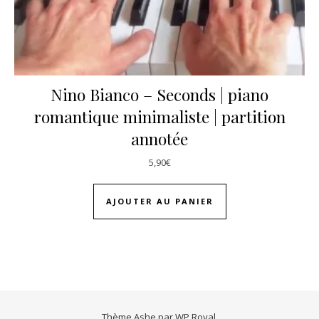
Nino Bianco – Seconds | piano
romantique minimaliste | partition
annotée
5,90
€
AJOUTER AU PANIER
Thème Ashe par
WP Royal
.