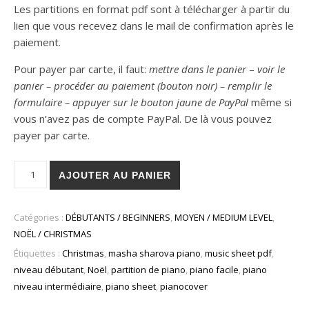
Les partitions en format pdf sont à télécharger à partir du
lien que vous recevez dans le mail de confirmation après le
paiement.
Pour payer par carte, il faut:
mettre dans le panier
–
voir le
panier – procéder au paiement (bouton noir) – remplir le
formulaire – appuyer sur le bouton jaune de PayPal
même si
vous n’avez pas de compte PayPal. De là vous pouvez
payer par carte.
quantité de Douce Nuit / Silent Night - partition de piano avec
AJOUTER AU PANIER
Catégories :
DÉBUTANTS / BEGINNERS
,
MOYEN / MEDIUM LEVEL
,
NOËL / CHRISTMAS
Étiquettes :
Christmas
,
masha sharova piano
,
music sheet pdf
,
niveau débutant
,
Noël
,
partition de piano
,
piano facile
,
piano
niveau intermédiaire
,
piano sheet
,
pianocover