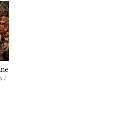
une
 /