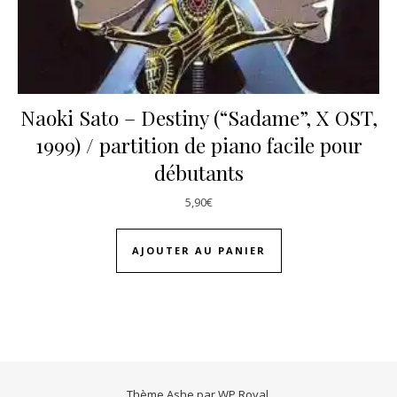
Naoki Sato – Destiny (“Sadame”, X OST,
1999) / partition de piano facile pour
débutants
5,90
€
AJOUTER AU PANIER
Thème Ashe par
WP Royal
.