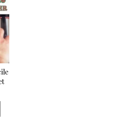
ile
et