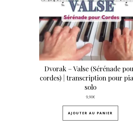
Dvorak – Valse (Sérénade po
cordes) | transcription pour pi
solo
9,90
€
AJOUTER AU PANIER