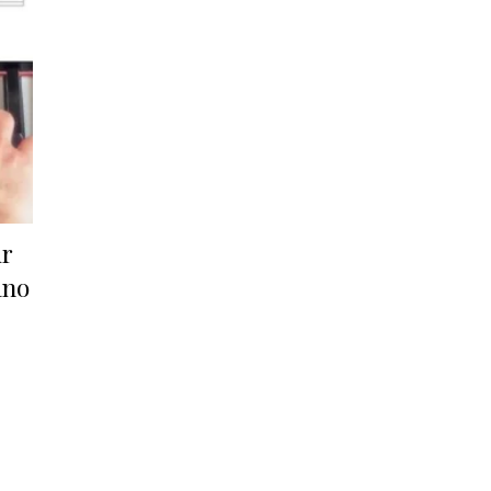
ur
ano