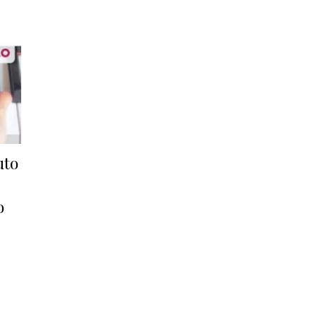
uto
o