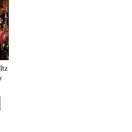
ltz
y